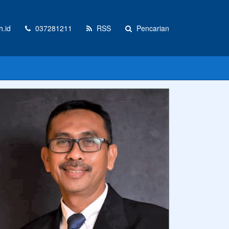
.id
037281211
RSS
Pencarian