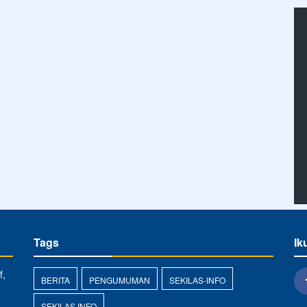
Tags
Ik
f,
BERITA
PENGUMUMAN
SEKILAS-INFO
SEKILAS INFO